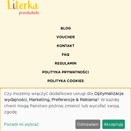
BLOG
VOUCHER
KONTAKT
FAQ
REGULAMIN
POLITYKA PRYWATNOŚCI
POLITYKA COOKIES
DOSTĘPNOŚĆ CYFROWA
Czy możemy włączyć dodatkowe usługi dla
Optymalizacja
wydajności, Marketing, Preferencje & Reklama
? W każdej
chwili mogą Państwo później zmienić lub wycofać swoją
zgodę.
©
2026 FORUM MEDIA POLSKA. ALL RIGHTS RESERVED.
Pozwól mi wybrać
Odmawiam
Akceptuję