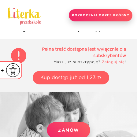
ROZPOCZNIJ OKRES PRÓBNY
Strona główna
Materiały do zajęć
Sowa
Pełna treść dostępna jest wyłącznie dla
subskrybentów
Masz już subskrypcję?
Zaloguj się
!
iejsz czcionkę
Powiększ czcionkę
yślna czcionka
Kup dostęp już od 1,23 zł
ZAMÓW