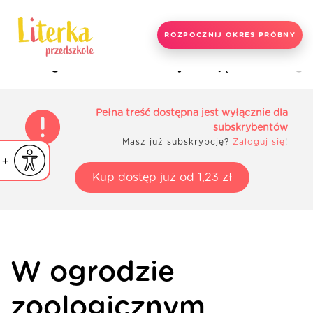
ROZPOCZNIJ OKRES PRÓBNY
Strona główna
Materiały do zajęć
W ogro
Pełna treść dostępna jest wyłącznie dla
subskrybentów
Masz już subskrypcję?
Zaloguj się
!
iejsz czcionkę
Powiększ czcionkę
yślna czcionka
Kup dostęp już od 1,23 zł
W ogrodzie
zoologicznym