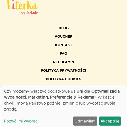
BLOG
VOUCHER
KONTAKT
FAQ
REGULAMIN
POLITYKA PRYWATNOŚCI
POLITYKA COOKIES
DOSTĘPNOŚĆ CYFROWA
Czy możemy włączyć dodatkowe usługi dla
Optymalizacja
wydajności, Marketing, Preferencje & Reklama
? W każdej
chwili mogą Państwo później zmienić lub wycofać swoją
zgodę.
©
2026 FORUM MEDIA POLSKA. ALL RIGHTS RESERVED.
Pozwól mi wybrać
Odmawiam
Akceptuję