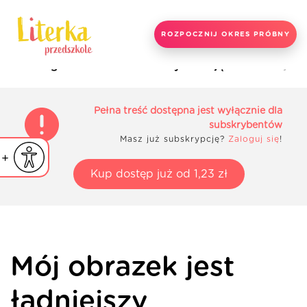
ROZPOCZNIJ OKRES PRÓBNY
Strona główna
Materiały do zajęć
Mój obr
Pełna treść dostępna jest wyłącznie dla
subskrybentów
Masz już subskrypcję?
Zaloguj się
!
iejsz czcionkę
Powiększ czcionkę
yślna czcionka
Kup dostęp już od 1,23 zł
Mój obrazek jest
ładniejszy