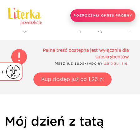
ROZPOCZNIJ OKRES PRÓBNY
Strona główna
Materiały do zajęć
Mój dzi
Pełna treść dostępna jest wyłącznie dla
subskrybentów
Masz już subskrypcję?
Zaloguj się
!
iejsz czcionkę
Powiększ czcionkę
yślna czcionka
Kup dostęp już od 1,23 zł
Mój dzień z tatą